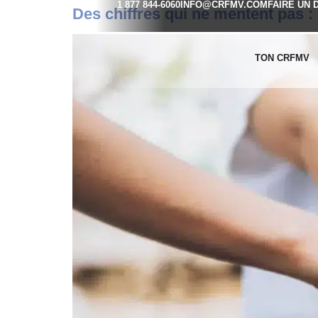
1 877 844-6060
INFO@CRFMV.COM
FAIRE UN 
Des chiffres qui ne mentent pas :
TON CRFMV