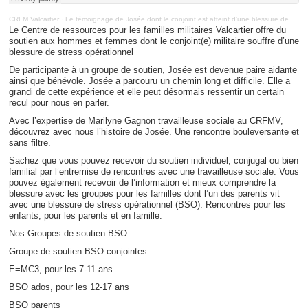
CRFM Valcartier
·
Le témoignage de Josée dont le conjoint est atteint d’une blessure de stress opérationnel (BSO)
Le Centre de ressources pour les familles militaires Valcartier offre du
soutien aux hommes et femmes dont le conjoint(e) militaire souffre d’une
blessure de stress opérationnel
De participante à un groupe de soutien, Josée est devenue paire aidante
ainsi que bénévole. Josée a parcouru un chemin long et difficile. Elle a
grandi de cette expérience et elle peut désormais ressentir un certain
recul pour nous en parler.
Avec l’expertise de Marilyne Gagnon travailleuse sociale au CRFMV,
découvrez avec nous l’histoire de Josée. Une rencontre bouleversante et
sans filtre.
Sachez que vous pouvez recevoir du soutien individuel, conjugal ou bien
familial par l’entremise de rencontres avec une travailleuse sociale. Vous
pouvez également recevoir de l’information et mieux comprendre la
blessure avec les groupes pour les familles dont l’un des parents vit
avec une blessure de stress opérationnel (BSO). Rencontres pour les
enfants, pour les parents et en famille.
Nos Groupes de soutien BSO :
Groupe de soutien BSO conjointes
E=MC3, pour les 7-11 ans
BSO ados, pour les 12-17 ans
BSO parents