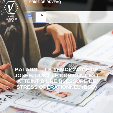
PRISE DE RDV
FAQ
EN
BALADO – LE TÉMOIGNAGE DE
JOSÉE, DONT LE CONJOINT EST
ATTEINT D’UNE BLESSURE DE
STRESS OPÉRATIONNEL (BSO)