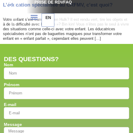
PRISE DE RDV
FAQ
L’éducation spécialisée au CRFMV, c’est quoi?
EN
Votre enfant s’est transformé en Hulk? Il est rendu vert, tire les objets et
à de la difficulté avec le « Non »? Bin kin! Vous n’êtes pas le seul à vivre
des situations comme celle-ci avec votre enfant. Les éducatrices
spécialisées n’ont pas de baguettes magiques pour transformer votre
enfant en « enfant parfait », cependant elles peuvent […]
DES QUESTIONS?
Nom
Prénom
E-mail
Message