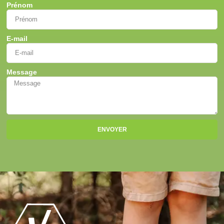
Prénom
E-mail
Message
ENVOYER