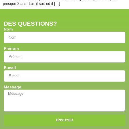
presque 2 ans. Lui, il sait où il […]
DES QUESTIONS?
Nom
Prénom
E-mail
Message
ENVOYER