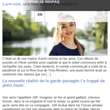
PRISE DE RDV
FAQ
Laurence, une fille comme les autres?
EN
C’était un de ces matins d’avril comme on les aime. Ces débuts de
journée où l’hiver semble avoir capitulé et que le soleil commence enfin à
réchauffer nos joues. Cette année-là, le monde commençait à sortir de la
pandémie et sur la Rive-Sud de Trois-Rivières, une jeune femme avait un
sentiment très intense que sa […]
La nouvelle réalité de la garde partagée l’a frappé de
plein fouet.
Ses amis l’appellent Jeff. Imaginez un fier et grand gaillard, cheveux
foncés, dans la mi-vingtaine et tout le temps ce grand sourire qui fait
qu’on aime être en sa compagnie. Jeff évolue dans les Forces armées
canadiennes en tant que réserviste dans la région de Québec depuis