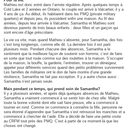
Pour la vie.
Mathieu est donc entré dans l’armée régulière. Après quelques temps à
Cold Lake et 2 années en Ontario, le couple est arrivé à Valcartier, il y a
4 ans de ça. Au début, ils habitaient dans les PMQ (private military
quarters) et depuis peu, ils possèdent enfin une maison. Au fil des
années, depuis leur arrivée à Valcartier, Samantha et Mathieu sont
devenus parents de trois beaux enfants : deux filles et un garçon qui
sont encore d’âge préscolaire.
La vie va vite, mais quand Mathieu s’absente, pour Samantha, des fois
c’est long longtemps, comme elle dit. La dernière fois il est parti
plusieurs mois. Pendant chacune des absences, Samantha a le
sentiment que la meilleure façon de soutenir son homme, c’est de faire
en sorte que tout roule comme sur des roulettes à la maison. S’occuper
de la maison, la bouffe, la garderie, l’entretien, trouver un déneigeur,
appeler pour différents services quand des petits problèmes surviennent.
Les familles de militaires ont le don de faire montre d’une grande
résilience, Samantha ne fait pas exception. Il y a autre chose aussi :
Samantha n’est jamais seule.
Mais pendant ce temps, qui prend soin de Samantha?
Il y a plusieurs années, et après déjà quelques absences de Mathieu,
Samantha a vraiment commencé à se sentir loin de chez elle. Malgré
toute la bonne volonté dont elle sait faire preuve, elle a commencé à
tourner en rond. Comme on commence à connaître la fille, personne ne
sera étonné d’apprendre que Samantha s’est retroussé les manches et a
commencé à chercher de l’aide. Elle a décidé de faire une petite visite
au CRFM tout près des PMQ. C’est à partir de ce moment-là que les
choses ont changé.