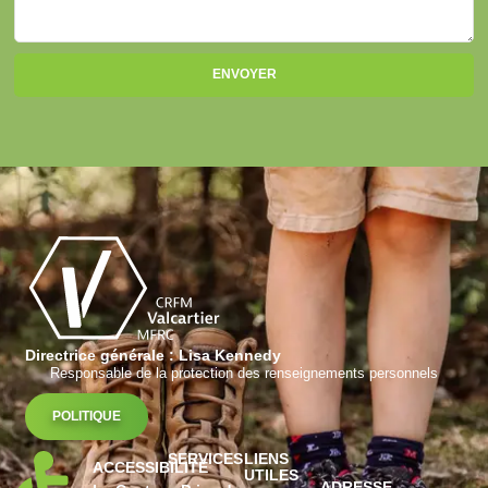
ENVOYER
Directrice générale : Lisa Kennedy
Responsable de la protection des renseignements personnels
POLITIQUE
SERVICES
LIENS
ACCESSIBILITÉ
UTILES
ADRESSE