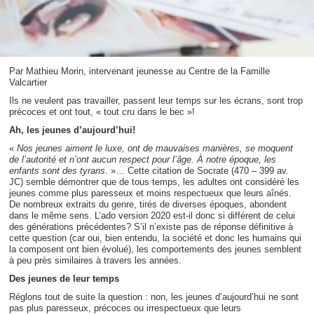
Par Mathieu Morin, intervenant jeunesse au Centre de la Famille
Valcartier
Ils ne veulent pas travailler, passent leur temps sur les écrans, sont trop
précoces et ont tout, « tout cru dans le bec »!
Ah, les jeunes d’aujourd’hui!
«
Nos jeunes aiment le luxe, ont de mauvaises manières, se moquent
de l’autorité et n’ont aucun respect pour l’âge. À notre époque, les
enfants sont des tyrans
. »… Cette citation de Socrate (470 – 399 av.
JC) semble démontrer que de tous temps, les adultes ont considéré les
jeunes comme plus paresseux et moins respectueux que leurs aînés.
De nombreux extraits du genre, tirés de diverses époques, abondent
dans le même sens. L’ado version 2020 est-il donc si différent de celui
des générations précédentes? S’il n’existe pas de réponse définitive à
cette question (car oui, bien entendu, la société et donc les humains qui
la composent ont bien évolué), les comportements des jeunes semblent
à peu près similaires à travers les années.
Des jeunes de leur temps
Réglons tout de suite la question : non, les jeunes d’aujourd’hui ne sont
pas plus paresseux, précoces ou irrespectueux que leurs