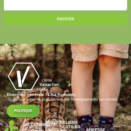
ENVOYER
Directrice générale : Lisa Kennedy
Responsable de la protection des renseignements personnels
POLITIQUE
SERVICES
LIENS
ACCESSIBILITÉ
UTILES
ADRESSE
Le Centre
Prise de