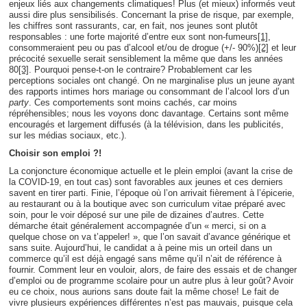
enjeux liés aux changements climatiques! Plus (et mieux) informés veut
aussi dire plus sensibilisés. Concernant la prise de risque, par exemple,
les chiffres sont rassurants, car, en fait, nos jeunes sont plutôt
responsables : une forte majorité d’entre eux sont non-fumeurs
[1]
,
consommeraient peu ou pas d’alcool et/ou de drogue (+/- 90%)
[2]
et leur
précocité sexuelle serait sensiblement la même que dans les années
80
[3]
. Pourquoi pense-t-on le contraire? Probablement car les
perceptions sociales ont changé. On ne marginalise plus un jeune ayant
des rapports intimes hors mariage ou consommant de l’alcool lors d’un
party
. Ces comportements sont moins cachés, car moins
répréhensibles; nous les voyons donc davantage. Certains sont même
encouragés et largement diffusés (à la télévision, dans les publicités,
sur les médias sociaux, etc.).
Choisir son emploi ?!
La conjoncture économique actuelle et le plein emploi (avant la crise de
la COVID-19, en tout cas) sont favorables aux jeunes et ces derniers
savent en tirer parti. Finie, l’époque où l’on arrivait fièrement à l’épicerie,
au restaurant ou à la boutique avec son curriculum vitae préparé avec
soin, pour le voir déposé sur une pile de dizaines d’autres. Cette
démarche était généralement accompagnée d’un « merci, si on a
quelque chose on va t’appeler! », que l’on savait d’avance générique et
sans suite. Aujourd’hui, le candidat a à peine mis un orteil dans un
commerce qu’il est déjà engagé sans même qu’il n’ait de référence à
fournir. Comment leur en vouloir, alors, de faire des essais et de changer
d’emploi ou de programme scolaire pour un autre plus à leur goût? Avoir
eu ce choix, nous aurions sans doute fait la même chose! Le fait de
vivre plusieurs expériences différentes n’est pas mauvais, puisque cela