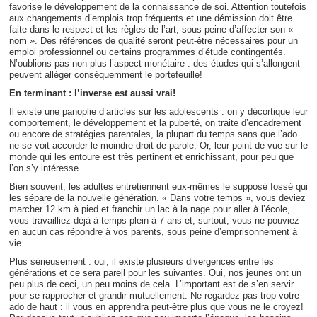
favorise le développement de la connaissance de soi. Attention toutefois
aux changements d’emplois trop fréquents et une démission doit être
faite dans le respect et les règles de l’art, sous peine d’affecter son «
nom ». Des références de qualité seront peut-être nécessaires pour un
emploi professionnel ou certains programmes d’étude contingentés.
N’oublions pas non plus l’aspect monétaire : des études qui s’allongent
peuvent alléger conséquemment le portefeuille!
En terminant : l’inverse est aussi vrai!
Il existe une panoplie d’articles sur les adolescents : on y décortique leur
comportement, le développement et la puberté, on traite d’encadrement
ou encore de stratégies parentales, la plupart du temps sans que l’ado
ne se voit accorder le moindre droit de parole. Or, leur point de vue sur le
monde qui les entoure est très pertinent et enrichissant, pour peu que
l’on s’y intéresse.
Bien souvent, les adultes entretiennent eux-mêmes le supposé fossé qui
les sépare de la nouvelle génération. « Dans votre temps », vous deviez
marcher 12 km à pied et franchir un lac à la nage pour aller à l’école,
vous travailliez déjà à temps plein à 7 ans et, surtout, vous ne pouviez
en aucun cas répondre à vos parents, sous peine d’emprisonnement à
vie
Plus sérieusement : oui, il existe plusieurs divergences entre les
générations et ce sera pareil pour les suivantes. Oui, nos jeunes ont un
peu plus de ceci, un peu moins de cela. L’important est de s’en servir
pour se rapprocher et grandir mutuellement. Ne regardez pas trop votre
ado de haut : il vous en apprendra peut-être plus que vous ne le croyez!