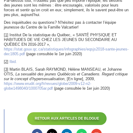
Par-dessus tout, n’oubliez pas que peu importe l’époque, les besoins
des jeunes sont les mêmes : être encouragés, valorisés pour leurs
forces et sentir qu’on croit en eux; simplement, ils le savent peut-être un
peu plus, aujourd’hui.
Des inquiétudes ou questions? N’hésitez pas à contacter l’équipe
jeunesse du Centre de la Famille Valcartier!
[1]
Institut De la statistique du Québec, « SANTÉ PHYSIQUE ET
HABITUDES DE VIE CHEZ LES JEUNES DU SECONDAIRE AU
QUÉBEC EN 2016-2017 »,
https://stat.gouv.qc.ca/statistiques/infographies/eqsjs2018-sante-jeunes-
dec1805.pdf
(page consultée le 1er juin 2020)
[2]
Ibid.
[3]
Martin BLAIS, Sarah RAYMOND, Hélène MANSEAU, et Johanne
OTIS,
La sexualité des jeunes Québécois et Canadiens. Regard critique
sur le concept d’hypersexualisation
, [En ligne], 2009,
https://www.erudit.org/fr/revues/globe/2009-v12-n2-
globe1498040/1000705ar.pdf
(page consultée le 1er juin 2020)
RETOUR AUX ARTICLES DE BLOGUE