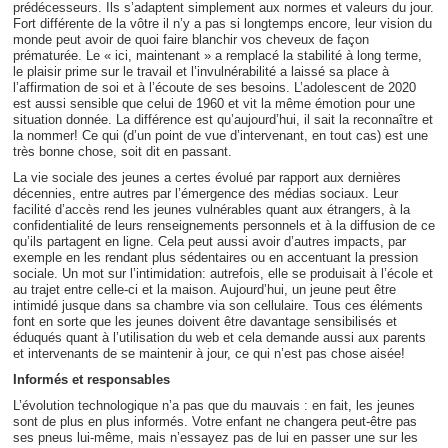
prédécesseurs. Ils s’adaptent simplement aux normes et valeurs du jour.
Fort différente de la vôtre il n’y a pas si longtemps encore, leur vision du
monde peut avoir de quoi faire blanchir vos cheveux de façon
prématurée. Le « ici, maintenant » a remplacé la stabilité à long terme,
le plaisir prime sur le travail et l’invulnérabilité a laissé sa place à
l’affirmation de soi et à l’écoute de ses besoins. L’adolescent de 2020
est aussi sensible que celui de 1960 et vit la même émotion pour une
situation donnée. La différence est qu’aujourd’hui, il sait la reconnaître et
la nommer! Ce qui (d’un point de vue d’intervenant, en tout cas) est une
très bonne chose, soit dit en passant.
La vie sociale des jeunes a certes évolué par rapport aux dernières
décennies, entre autres par l’émergence des médias sociaux. Leur
facilité d’accès rend les jeunes vulnérables quant aux étrangers, à la
confidentialité de leurs renseignements personnels et à la diffusion de ce
qu’ils partagent en ligne. Cela peut aussi avoir d’autres impacts, par
exemple en les rendant plus sédentaires ou en accentuant la pression
sociale. Un mot sur l’intimidation: autrefois, elle se produisait à l’école et
au trajet entre celle-ci et la maison. Aujourd’hui, un jeune peut être
intimidé jusque dans sa chambre via son cellulaire. Tous ces éléments
font en sorte que les jeunes doivent être davantage sensibilisés et
éduqués quant à l’utilisation du web et cela demande aussi aux parents
et intervenants de se maintenir à jour, ce qui n’est pas chose aisée!
Informés et responsables
L’évolution technologique n’a pas que du mauvais : en fait, les jeunes
sont de plus en plus informés. Votre enfant ne changera peut-être pas
ses pneus lui-même, mais n’essayez pas de lui en passer une sur les