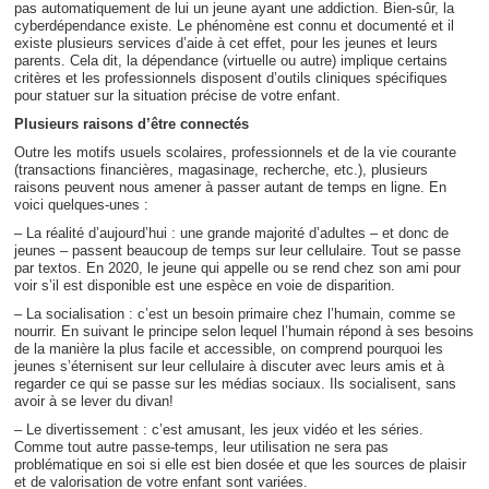
pas automatiquement de lui un jeune ayant une addiction. Bien-sûr, la
cyberdépendance existe. Le phénomène est connu et documenté et il
existe plusieurs services d’aide à cet effet, pour les jeunes et leurs
parents. Cela dit, la dépendance (virtuelle ou autre) implique certains
critères et les professionnels disposent d’outils cliniques spécifiques
pour statuer sur la situation précise de votre enfant.
Plusieurs raisons d’être connectés
Outre les motifs usuels scolaires, professionnels et de la vie courante
(transactions financières, magasinage, recherche, etc.), plusieurs
raisons peuvent nous amener à passer autant de temps en ligne. En
voici quelques-unes :
– La réalité d’aujourd’hui : une grande majorité d’adultes – et donc de
jeunes – passent beaucoup de temps sur leur cellulaire. Tout se passe
par textos. En 2020, le jeune qui appelle ou se rend chez son ami pour
voir s’il est disponible est une espèce en voie de disparition.
– La socialisation : c’est un besoin primaire chez l’humain, comme se
nourrir. En suivant le principe selon lequel l’humain répond à ses besoins
de la manière la plus facile et accessible, on comprend pourquoi les
jeunes s’éternisent sur leur cellulaire à discuter avec leurs amis et à
regarder ce qui se passe sur les médias sociaux. Ils socialisent, sans
avoir à se lever du divan!
– Le divertissement : c’est amusant, les jeux vidéo et les séries.
Comme tout autre passe-temps, leur utilisation ne sera pas
problématique en soi si elle est bien dosée et que les sources de plaisir
et de valorisation de votre enfant sont variées.