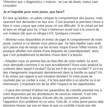
*Attention aux « diagnostics » maison : en cas de doute, mieux vaut
consulter!
Je m’inquiète pour mon jeune, que faire?
En tant qu’adultes, on adore critiquer le comportement des jeunes, mais
rarement leur demande-t-on leur avis. C’est pourtant la première chose à
faire si vous croyez que votre jeune vit une difficulté. Si le virtuel est bel
et bien un refuge pour lui, il faut s’intéresser avant tout à la source de
son malaise (de quoi se réfugie-t-il?). Quelques conseils :
– Montrez-vous disponibles et évitez de juger le comportement de votre
jeune, surtout si ce dernier vous préoccupe. Se faire répéter sans arrêt
qu’il passe trop de temps sur les écrans risque d’avoir l’effet inverse. Et
pourquoi affubler son enfant d’une étiquette de cyberdépendant, alors
que c’est probablement la dernière chose dont il a besoin.
– Attardez-vous en premier-lieu au bien-être de votre enfant: lui avez-
vous demandé comment il se sent actuellement? Avez-vous analysé le
contexte dans lequel il évolue? Qu’en est-il de sa vie sociale? Y a-t-il eu
des changements importants dernièrement dans la famille ou autre? Vit-
il du stress par rapport à une situation donnée? Si votre jeune ne
souhaite pas se confier à vous, il le fera peut-être à un proche ou à un
intervenant. L’important est de lui offrir l’espace et les opportunités.
– Il peut être tentant d’utiliser les paramètres de contrôle parental mis à
votre disposition par les distributeurs de services internet. Il est très
pertinent de limiter le temps d’écran afin de, justement, prévenir
l’apparition d’un problème en ce sens. Cela dit, si votre jeune passe déjà
plusieurs heures par jour en ligne et que ce contrôle n’avait pas été