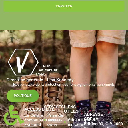
ENVOYER
Directrice générale : Lisa Kennedy
Responsable de la protection des renseignements personnels
POLITIQUE
SERVICES
LIENS
ACCESSIBILITÉ
UTILES
ADRESSE
Le Centre
Prise de
CRFMV
Administration
communautaire
rendez-
Édifice 93, C.P. 1000
militaire
est muni
vous