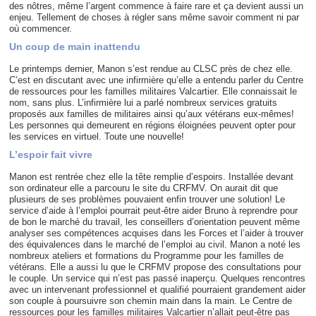
des nôtres, même l’argent commence à faire rare et ça devient aussi un
enjeu. Tellement de choses à régler sans même savoir comment ni par
où commencer.
Un coup de main inattendu
Le printemps dernier, Manon s’est rendue au CLSC près de chez elle.
C’est en discutant avec une infirmière qu’elle a entendu parler du Centre
de ressources pour les familles militaires Valcartier. Elle connaissait le
nom, sans plus. L’infirmière lui a parlé nombreux services gratuits
proposés aux familles de militaires ainsi qu’aux vétérans eux-mêmes!
Les personnes qui demeurent en régions éloignées peuvent opter pour
les services en virtuel. Toute une nouvelle!
L’espoir fait vivre
Manon est rentrée chez elle la tête remplie d’espoirs. Installée devant
son ordinateur elle a parcouru le site du CRFMV. On aurait dit que
plusieurs de ses problèmes pouvaient enfin trouver une solution! Le
service d’aide à l’emploi pourrait peut-être aider Bruno à reprendre pour
de bon le marché du travail, les conseillers d’orientation peuvent même
analyser ses compétences acquises dans les Forces et l’aider à trouver
des équivalences dans le marché de l’emploi au civil. Manon a noté les
nombreux ateliers et formations du Programme pour les familles de
vétérans. Elle a aussi lu que le CRFMV propose des consultations pour
le couple. Un service qui n’est pas passé inaperçu. Quelques rencontres
avec un intervenant professionnel et qualifié pourraient grandement aider
son couple à poursuivre son chemin main dans la main. Le Centre de
ressources pour les familles militaires Valcartier n’allait peut-être pas