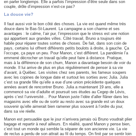
en parler longtemps. Elle a parfois l’impression d’être seule dans son
couple, drôle d’impression n’est-ce pas?
La douce vie?
Il faut aussi voir le bon côté des choses. La vie est quand même très
douce dans le Bas-St-Laurent. La campagne a son charme et ses
avantages : le calme, l’air pur, l’impression que le stress est une notion
qui appartient aux grandes villes. Côté travail, Bruno a toujours été
habile pour réparer toutes sortes de choses. De fait, dans son coin de
pays, certains lui offrent différents petits boulots à droite, à gauche. Ça
l’occupe, ça paye un peu. Pour Manon, c’est différent. La pandémie l’a
emmené décrocher un travail qu’elle peut faire à distance. Pratique,
mais à la différence de son chum, Manon a davantage besoin de voir du
monde. Il lui arrive de plus en plus régulièrement de penser à sa vie
d’avant, à Québec. Les visites chez ses parents, les fameux soupers
avec les copines de longue date et surtout les sorties avec Julia. Julia
c’est sa grande fille qu’elle a eue d’une union précédente quelques
années avant de rencontrer Bruno. Julia a maintenant 19 ans, elle a
commencé sa vie d’adulte et poursuit ses études au Cegep de Lévis,
après c’est l’université… Pour Manon juste l’idée d’aller flâner dans les
magasins avec elle ou de sortir au resto avec sa grande est un doux
souvenir qu’elle aimerait bien ramener plus souvent à l’ordre du jour,
dans sa vie réelle.
Manon est persuadée que le jour n’arrivera jamais où Bruno voudrait plier
bagage et repartir à neuf ailleurs. En réalité, quand Manon y pense bien,
c’est tout un monde qui semble la séparer de son ancienne vie. La vie
de reclus a perdu de son attrait au fil du temps. On finit par se sentir loin