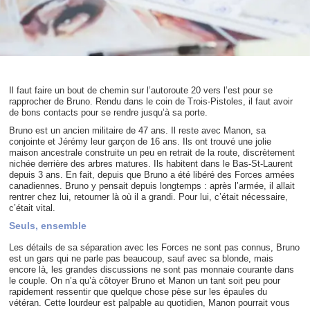
Il faut faire un bout de chemin sur l’autoroute 20 vers l’est pour se
rapprocher de Bruno. Rendu dans le coin de Trois-Pistoles, il faut avoir
de bons contacts pour se rendre jusqu’à sa porte.
Bruno est un ancien militaire de 47 ans. Il reste avec Manon, sa
conjointe et Jérémy leur garçon de 16 ans. Ils ont trouvé une jolie
maison ancestrale construite un peu en retrait de la route, discrètement
nichée derrière des arbres matures. Ils habitent dans le Bas-St-Laurent
depuis 3 ans. En fait, depuis que Bruno a été libéré des Forces armées
canadiennes. Bruno y pensait depuis longtemps : après l’armée, il allait
rentrer chez lui, retourner là où il a grandi. Pour lui, c’était nécessaire,
c’était vital.
Seuls, ensemble
Les détails de sa séparation avec les Forces ne sont pas connus, Bruno
est un gars qui ne parle pas beaucoup, sauf avec sa blonde, mais
encore là, les grandes discussions ne sont pas monnaie courante dans
le couple. On n’a qu’à côtoyer Bruno et Manon un tant soit peu pour
rapidement ressentir que quelque chose pèse sur les épaules du
vétéran. Cette lourdeur est palpable au quotidien, Manon pourrait vous